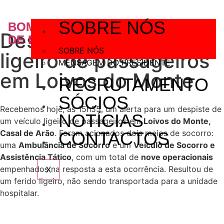
SOBRE NÓS
BOMBEIROS V.
Despiste de veículo
DE BAIÃO
SOBRE NÓS
ligeiro de passageiros
MENSAGEM DO PRESIDENTE
em Loivos do Monte
RECRUTAMENTO
SÓCIOS
Recebemos hoje, às 15h55, um alerta para um despiste de
NOTÍCIAS
um veículo ligeiro de passageiros em
Loivos do Monte,
Casal de Arão
. Foram acionados dois meios de socorro:
CONTACTOS
uma
Ambulância de Socorro
e um
Veículo de Socorro e
Assistência Tático
, com um total de
nove operacionais
empenhados na resposta a esta ocorrência. Resultou de
X
um ferido ligeiro, não sendo transportada para a unidade
hospitalar.